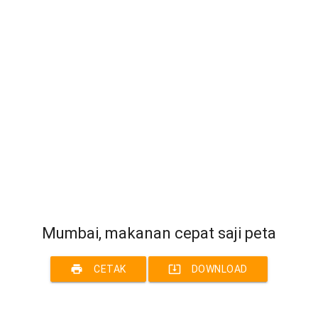
Mumbai, makanan cepat saji peta
print
system_update_alt
CETAK
DOWNLOAD