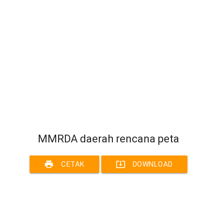
MMRDA daerah rencana peta
print
system_update_alt
CETAK
DOWNLOAD