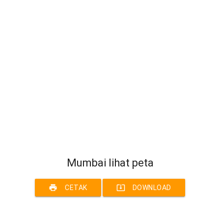
Mumbai lihat peta
print
system_update_alt
CETAK
DOWNLOAD