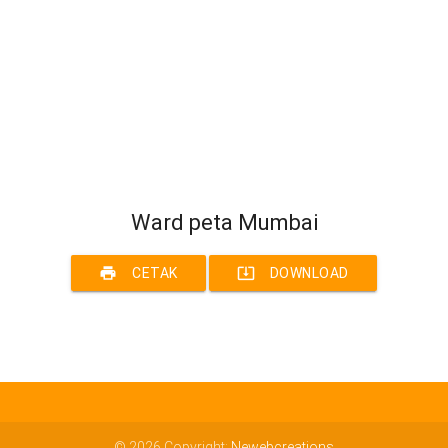
Ward peta Mumbai
print
system_update_alt
CETAK
DOWNLOAD
© 2026 Copyright:
Newebcreations