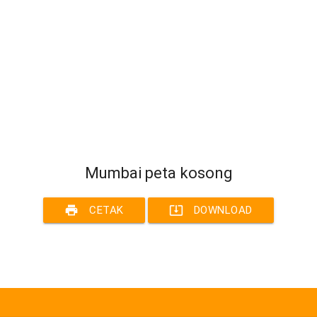
Mumbai peta kosong
print
system_update_alt
CETAK
DOWNLOAD